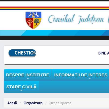
CHESTIONAR
BINE AȚ
DESPRE INSTITUȚIE
INFORMAȚII DE INTERES
+
+
STARE CIVILĂ
+
Acasă
Organizare
Organigrama