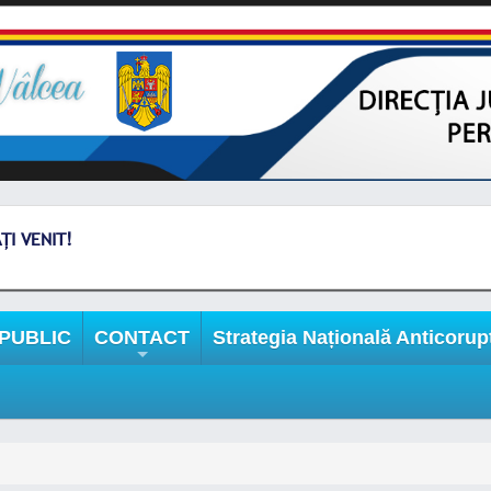
I VENIT!
 PUBLIC
CONTACT
Strategia Națională Anticorup
+