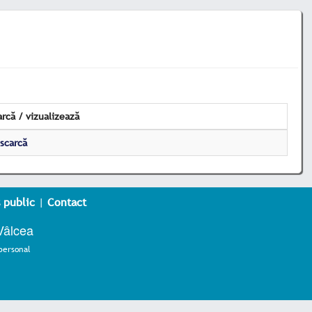
rcă / vizualizează
scarcă
 public
|
Contact
Vâlcea
personal