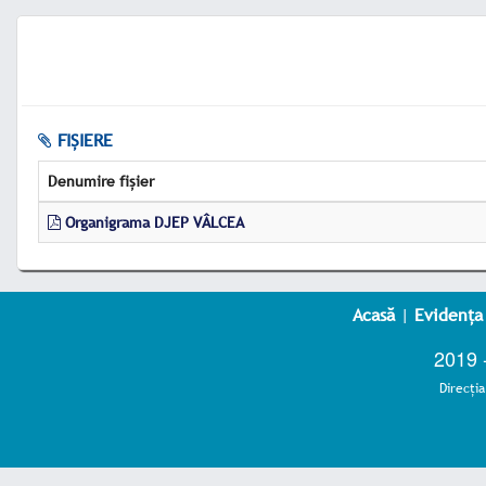
FIȘIERE
Denumire fișier
Organigrama DJEP VÂLCEA
Acasă
|
Evidența
2019 
Direcţi