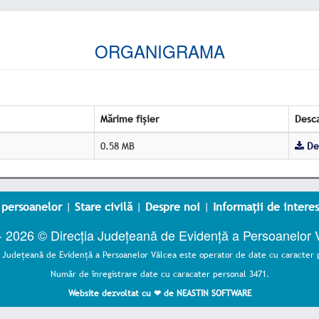
ORGANIGRAMA
Mărime fișier
Desca
0.58 MB
De
 persoanelor
|
Stare civilă
|
Despre noi
|
Informații de interes
- 2026 © Direcția Județeană de Evidență a Persoanelor 
a Judeţeană de Evidenţă a Persoanelor Vâlcea este operator de date cu caracter 
Număr de înregistrare date cu caracater personal 3471.
Website dezvoltat cu ❤ de NEASTIN SOFTWARE