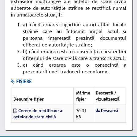
extraselor multilingve ale actelor de stare civilă
eliberate de autorităţile străine se rectifică numai
în următoarele situaţii:
a) când eroarea aparţine autorităţilor locale
străine care au întocmit iniţial actul şi
persoana interesată prezintă documentul
eliberat de autorităţile străine;
b) când eroarea este o consecinţă a neatenţiei
ofiţerului de stare civilă care a transcris actul;
c) când eroarea este o consecinţă a
prezentării unei traduceri neconforme.
FIȘIERE
Mărime
Descarcă /
Denumire fișier
fișier
vizualizează
Cerere de rectificare a
70.31
Descarcă
actelor de stare civilă
KB