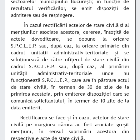
sectoarelor municipiului Bucureşti; în funcţie de
rezultatul verificărilor, se emit dispoziţii de
admitere sau de respingere.
În cazul rectificării actelor de stare civilă şi al
menţiunilor asociate acestora, cererea, însoţită de
actele doveditoare, se depune la oricare
S.P.C.L.E.P. sau, după caz, la oricare primărie din
cadrul unităţii administrativ-teritoriale şi se
soluţionează de către ofiţerul de stare civilă din
cadrul S.P.C.L.E.P. sau, după caz, al primăriei
unităţii administrativ-teritoriale unde nu
funcţionează S.P.C.L.E.P., care are în păstrare actul
de stare civilă, în termen de 30 de zile de la
primirea acesteia, prin emiterea dispoziţiei care se
comunică solicitantului, în termen de 10 zile de la
data emiterii.
Rectificarea se face şi în cazul actelor de stare
civilă pe marginea cărora au fost asociate greşit
menţiuni, în sensul suprimării acestora din
respectivele acte de stare civilă.